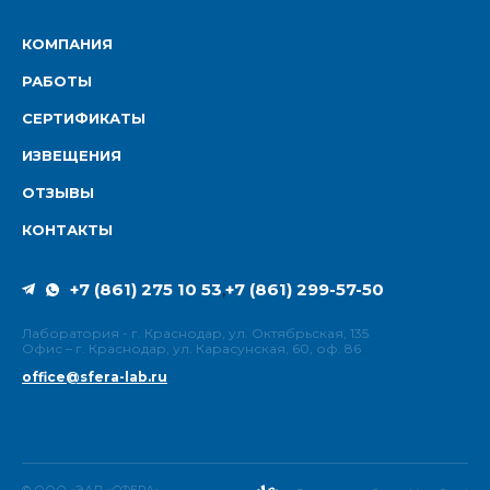
КОМПАНИЯ
РАБОТЫ
СЕРТИФИКАТЫ
ИЗВЕЩЕНИЯ
ОТЗЫВЫ
КОНТАКТЫ
+7 (861) 275 10 53
+7 (861) 299-57-50
,
Лаборатория - г. Краснодар, ул. Октябрьская, 135
Офис – г. Краснодар, ул. Карасунская, 60, оф. 86
office@sfera-lab.ru
© ООО «ЭАЛ «СФЕРА».