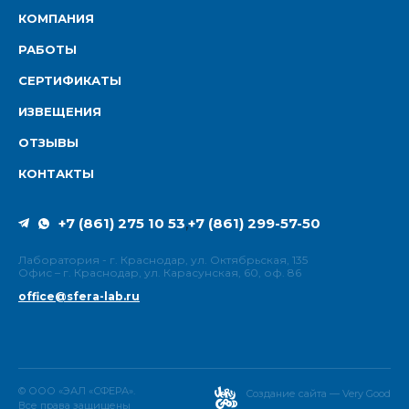
КОМПАНИЯ
РАБОТЫ
СЕРТИФИКАТЫ
ИЗВЕЩЕНИЯ
ОТЗЫВЫ
КОНТАКТЫ
+7 (861) 275 10 53
+7 (861) 299-57-50
,
Лаборатория - г. Краснодар, ул. Октябрьская, 135
Офис – г. Краснодар, ул. Карасунская, 60, оф. 86
office@sfera-lab.ru
© ООО «ЭАЛ «СФЕРА».
Создание сайта — Very Good
Все права защищены