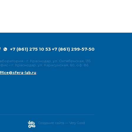
+7 (861) 275 10 53
+7 (861) 299-57-50
,
аборатория - г. Краснодар, ул. Октябрьская, 135
фис – г. Краснодар, ул. Карасунская, 60, оф. 86
ffice@sfera-lab.ru
Создание сайта — Very Good