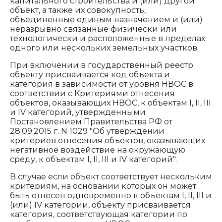
капитального строительства и (или) другой
объект, а также их совокупность,
объединенные единым назначением и (или)
неразрывно связанные физически или
технологически и расположенные в пределах
одного или нескольких земельных участков.
При включении в государственный реестр
объекту присваивается код объекта и
категория в зависимости от уровня НВОС в
соответствии с Критериями отнесения
объектов, оказывающих НВОС, к объектам I, II, III
и IV категорий, утвержденными
Постановлением Правительства РФ от
28.09.2015 г. N 1029 "Об утверждении
критериев отнесения объектов, оказывающих
негативное воздействие на окружающую
среду, к объектам I, II, III и IV категорий".
В случае если объект соответствует нескольким
критериям, на основании которых он может
быть отнесен одновременно к объектам I, II, III и
(или) IV категории, объекту присваивается
категория, соответствующая категории по