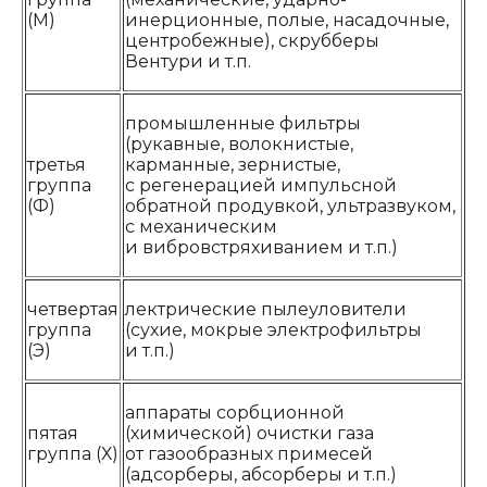
(М)
инерционные, полые, насадочные,
центробежные), скрубберы
Вентури и т.п.
промышленные фильтры
(рукавные, волокнистые,
третья
карманные, зернистые,
группа
с регенерацией импульсной
(Ф)
обратной продувкой, ультразвуком,
с механическим
и вибровстряхиванием и т.п.)
четвертая
лектрические пылеуловители
группа
(сухие, мокрые электрофильтры
(Э)
и т.п.)
аппараты сорбционной
пятая
(химической) очистки газа
группа (Х)
от газообразных примесей
(адсорберы, абсорберы и т.п.)