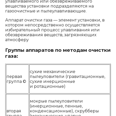
улавливаемого или обезвреживаемого
вещества установки подразделяются на
газоочистные и пылеулавливающие.
Аппарат очистки газа — элемент установки, в
котором непосредственно осуществляется
избирательный процесс улавливания или
обезвреживания веществ, загрязняющих
атмосферу
Группы аппаратов по методам очистки
газа:
сухие механические
первая
пылеуловители (гравитационные,
группа ©
сухие инерционные
и ротационные)
мокрые пылеуловители
(инерционные, пенные,
вторая
конденсационные), скрубберы
группа
(механические, ударно-